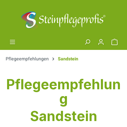
Zum Hauptinhalt springen
Ware
Pflegeempfehlungen
Sandstein
Pflegeempfehlun
g
Sandstein