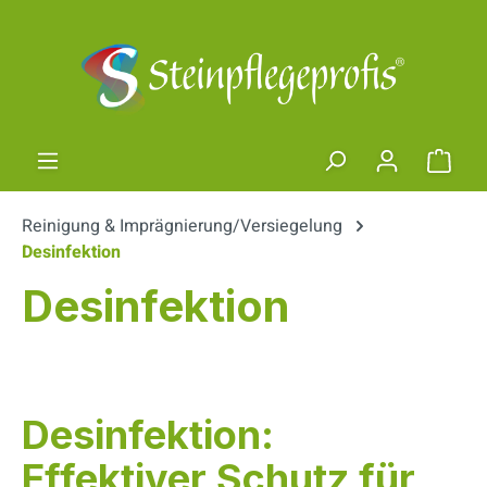
Zum Hauptinhalt springen
Ware
Reinigung & Imprägnierung/Versiegelung
Desinfektion
Desinfektion
Desinfektion:
Effektiver Schutz für