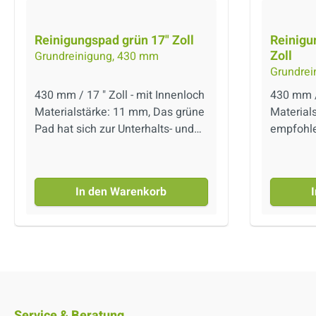
Reinigungspad grün 17" Zoll
Reinigu
Zoll
Grundreinigung, 430 mm
Grundrei
Bodenbe
430 mm / 17 " Zoll - mit Innenloch
430 mm / 
Materialstärke: 11 mm, Das grüne
Material
Pad hat sich zur Unterhalts- und
empfohle
Intensivreinigung auf
rpmBei 
unempfindlichen Hartböden
handelt 
bewährt. Es entfernt hartnäckige
der höch
In den Warenkorb
Verschmutzungen auf PVC- und
Sortimen
Linoleum-Böden. Das Pad reinigt
gleichen
stark verschmutzte Oberflächen
braune P
effektiv und gründlich. Es enthält
Weiterhin
Schleifkörper mittlerer Abrasivität
ausgezei
für eine effektive
Reinigun
Schmutzentfernung. Die Pads
Reinigun
Service & Beratung
können mit unseren
Industrie