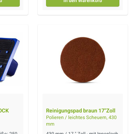
b
In den Warenkorb
von einer Politur in
Natursteinböden verwendet
werden. Dieser besteht aus
besteht aus Synthetikfasern &
Naturborsten Mix. Sanfte Politur
ohne Beschädigungen und
Kratzer.
OCK
Reinigungspad braun 17"Zoll
Polieren / leichtes Scheuern, 430
mm
öße: 250
430 mm / 17 " Zoll - mit Innenloch