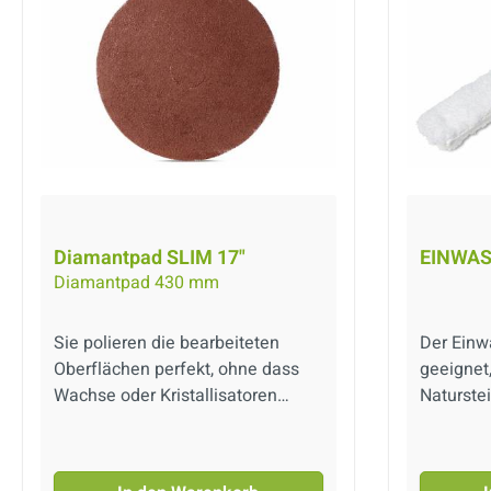
Diamantpad SLIM 17"
EINWAS
Diamantpad 430 mm
Sie polieren die bearbeiteten
Der Einw
Oberflächen perfekt, ohne dass
geeignet
Wachse oder Kristallisatoren
Naturste
verwendet werden müssen. So
versiege
erzielen Sie ein optimales
Der Bezu
Ergebnis und sparen gleichzeitig
staubarme