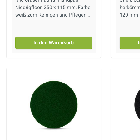
Verwendung mit
Niedrigfloor, 250 x 115 mm, Farbe
herkömmli
Reinigungsautomaten erhalten
weiß zum Reinigen und Pflegen
sie den Glanz großer
von Marmor, Küchenplatten,
Flächen VERBRAUCHvon 200 m2
Fensterbänken
bis 2000 m2 / je nach
Oberfläche KÖRNUNGEN50, 100,
In den Warenkorb
200, 400, 800, 1500, 3000, 5000,
15000