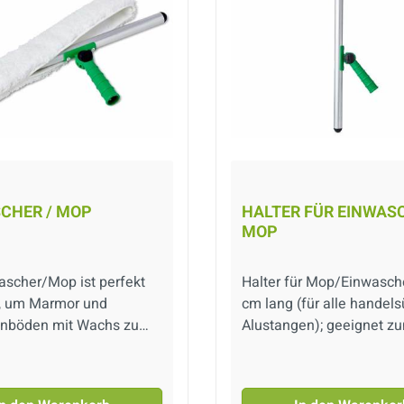
CHER / MOP
HALTER FÜR EINWASC
MOP
ascher/Mop ist perfekt
Halter für Mop/Einwasche
, um Marmor und
cm lang (für alle handel
inböden mit Wachs zu
Alustangen); geeignet z
ln und zu imprägnieren.
Imprägnieren und Versie
g besteht aus
Natursteinböden
r Mikrofaser und ist ca.