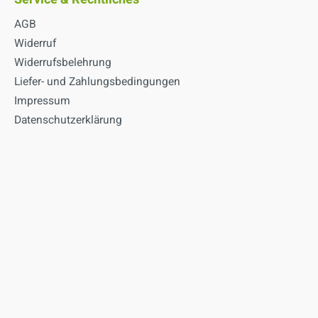
rper mit sehr grober
AGB
ät und entfernt alte
Widerruf
lme. Die Pads können mit
Widerrufsbelehrung
Reinigungsmitteln
Liefer- und Zahlungsbedingungen
det werden.
Impressum
Datenschutzerklärung