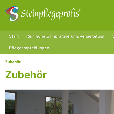
 Hauptinhalt springen
Zur Suche springen
Zur Hauptnavigation springen
Start
Reinigung & Imprägnierung/Versiegelung
Pflegeempfehlungen
Zubehör
Zubehör