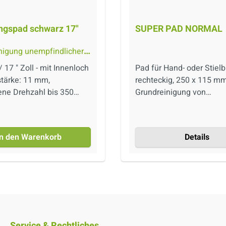
ngspad schwarz 17"
SUPER PAD NORMAL
nigung unempfindlicher
läge, 430 mm
17 " Zoll - mit Innenloch
Pad für Hand- oder Stielb
stärke: 11 mm,
rechteckig, 250 x 115 mm
ne Drehzahl bis 350
Grundreinigung von
dem schwarzen Pad
Natursteinböden und
es sich um das Pad mit
Marmorböden.
sten Schleifleistung im
In den Warenkorb
Details
t. Es kann bei den
 Anwendungen wie das
ad eingesetzt werden.
 erbringt es
chnete
gsergebnisse bei der
g von Beton und
Service & Rechtliches
böden. Es enthält