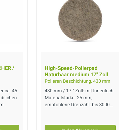
HER /
High-Speed-Polierpad
Naturhaar medium 17" Zoll
Polieren Beschichtung, 430 mm
r ca. 45
430 mm / 17 " Zoll- mit Innenloch
süblichen
Materialstärke: 25 mm,
um
empfohlene Drehzahl: bis 3000
geln von
rpmDas Naturhaarpad dient zum
Polieren von Natursteinböden.
Das Pad kann zum Einarbeiten