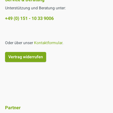
Reinigungsmitteln angewendet
Schleifkö
Unterstützung und Beratung unter:
werden.
Abrasivit
Pflegefi
+49 (0) 151 - 10 33 9006
unseren 
angewen
Oder über unser
Kontaktformular
.
Vertrag widerrufen
Partner