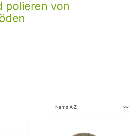
d polieren von
böden