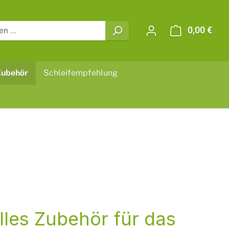
0,00 €
Ware
Zubehör
Schleifempfehlung
lles Zubehör für das