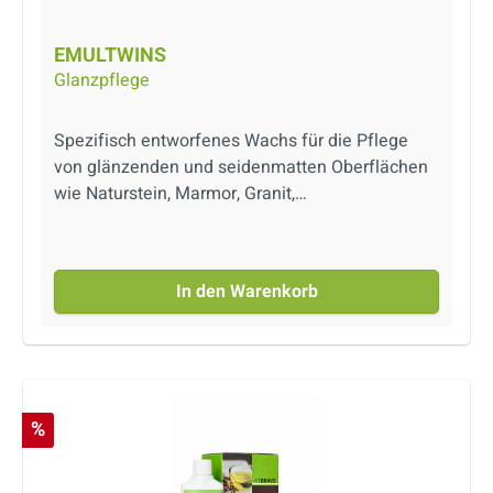
EMULTWINS
Glanzpflege
Spezifisch entworfenes Wachs für die Pflege
von glänzenden und seidenmatten Oberflächen
wie Naturstein, Marmor, Granit,
Terrakotta.Schützt vor Abnutzung und
Verschmutzung und verleiht den Oberflächen
einen angenehmen Glanz. Produkt auf
In den Warenkorb
Wasserbasis.
Rabatt
%