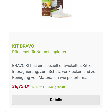
KIT BRAVO
Pflegeset für Natursteinplatten
BRAVO KIT ist ein speziell entwickeltes Kit zur
Imprägnierung, zum Schutz vor Flecken und zur
Reinigung von Materialien wie poliertem
Marmor, Granit und Steingut. Das Produkt ist
36,75 €*
42,40 €*
(13.33% gespart)
wasser-u. ölabweisend sowie auf Wasserbasis!
Auch säurefrei und lebensmittelecht.
Details