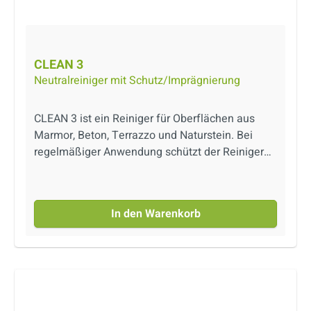
CLEAN 3
Neutralreiniger mit Schutz/Imprägnierung
CLEAN 3 ist ein Reiniger für Oberflächen aus
Marmor, Beton, Terrazzo und Naturstein. Bei
regelmäßiger Anwendung schützt der Reiniger
die Oberflächen optimal vor Schmutz. Während
der Reinigung hinterlässt er einen angenehmen
Duft, die eine Schutzbarriere gegen Schmutz
In den Warenkorb
bildet. So wird die tägliche Pflege von Boden und
Fugen einfacher und schneller.