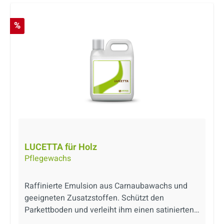
Rabatt
%
LUCETTA für Holz
Pflegewachs
Raffinierte Emulsion aus Carnaubawachs und
geeigneten Zusatzstoffen. Schützt den
Parkettboden und verleiht ihm einen satinierten
Glanz. Produkt auf Wasserbasis.