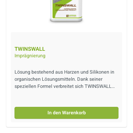
TWINSWALL
Imprägnierung
Lösung bestehend aus Harzen und Silikonen in
organischen Lösungsmitteln. Dank seiner
speziellen Formel verbreitet sich TWINSWALL
netzartig auf dem Belag und schafft ein
elastisches Netz das die Zerbröselung der
behandelten Oberflächen verhindert.
In den Warenkorb
TWINSWALL tönt in den meisten Fällen den
Belag und verleiht ihm einen angenehmen
“nassen Effekt”. Die Behandlung erzielt