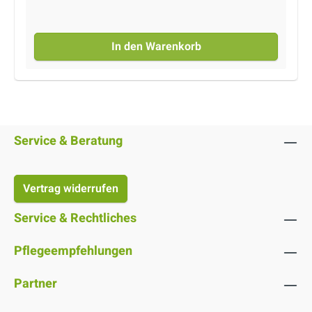
Steine. Verleiht den behandelten Oberflächen
einen angenehmen “Nasseffekt” und einen
mäßigen Glanz. Geeignet für Oberflächen in
In den Warenkorb
Innen- und überdachten Außenbereichen.
Produkt auf Lösemittelbasis.
Service & Beratung
Vertrag widerrufen
Service & Rechtliches
Pflegeempfehlungen
Partner