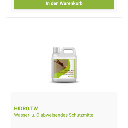
In den Warenkorb
Oberflächen in Innen- oder überdachten
Außenbereichen. Produkt auf Lösemittelbasis.
HIDRO.TW
Wasser- u. Ölabweisendes Schutzmittel