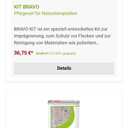
KIT BRAVO
Pflegeset für Natursteinplatten
BRAVO KIT ist ein speziell entwickeltes Kit zur
Imprägnierung, zum Schutz vor Flecken und zur
Reinigung von Materialien wie poliertem
Marmor, Granit und Steingut. Das Produkt ist
36,75 €*
42,40 €*
(13.33% gespart)
wasser-u. ölabweisend sowie auf Wasserbasis!
Auch säurefrei und lebensmittelecht.
Details