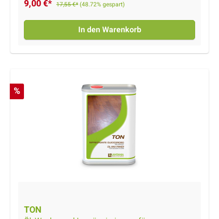
9,00 €*
17,55 €*
(48.72% gespart)
In den Warenkorb
Rabatt
%
TON