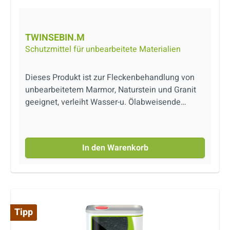
TWINSEBIN.M
Schutzmittel für unbearbeitete Materialien
Dieses Produkt ist zur Fleckenbehandlung von
unbearbeitetem Marmor, Naturstein und Granit
geeignet, verleiht Wasser-u. Ölabweisende
Eigenschaften. Das Produkt schützt die
behandelten Oberflächen (auch im
Außenbereich), ohne dass merkliche
In den Warenkorb
Verfärbungen entstehen. Produkt auf
Lösemittelbasis.
Tipp