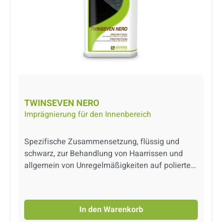
TWINSEVEN NERO
Imprägnierung für den Innenbereich
Spezifische Zusammensetzung, flüssig und
schwarz, zur Behandlung von Haarrissen und
allgemein von Unregelmäßigkeiten auf polierten
schwarzen Granit- und Marmoroberflächen.
TWINSEVEN NERO dringt tief ein, während die
Silikonbasis des Produkts das Entfernen der
In den Warenkorb
überschüssigen Menge einfach macht. Die