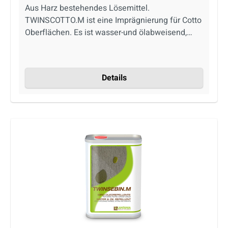
Aus Harz bestehendes Lösemittel.
TWINSCOTTO.M ist eine Imprägnierung für Cotto
Oberflächen. Es ist wasser-und ölabweisend,
ohne dabei Farbveränderungen hervorzurufen.
Das Produkt schützt behandelte Oberflächen
auch im Außenbereich und verhindert die
Details
Bildung von Salpeter und Moos. Die behandelten
Oberflächen sind atmungsaktiv. Produkt auf
Lösemittelbasis.