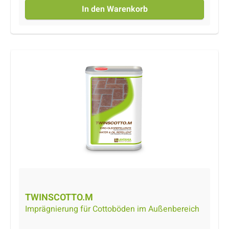
schützt ihn vor Witterung und hemmt somit
In den Warenkorb
Salpeterbildung und Mooswachstum. Produkt
auf Lösemittelbasis.
TWINSCOTTO.M
Imprägnierung für Cottoböden im Außenbereich